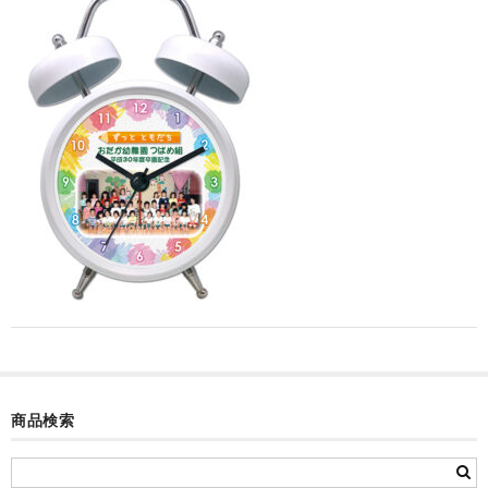
カード付フォトフレームクロック(集合)
目覚まし時計(集合＋個別)
メロディ時計(集合)
音声時計(集合)
目覚まし時計(個別)
お絵かきギャラリープラス(絵＋個別)
メロディ時計(個別)
知育時計
制服メモリー
商品検索
お絵かきギャラリー
自作オリジナル時計