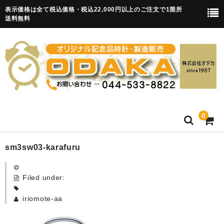
表示価格は全て税込価格・税込22,000円以上のご注文で1箇所
送料無料
0
HOME
sm3sw03-karafuru
卒園記念品
Filed under:
目覚まし時計(集合)
iriomote-aa
知育目覚まし時計(集合・園舎)