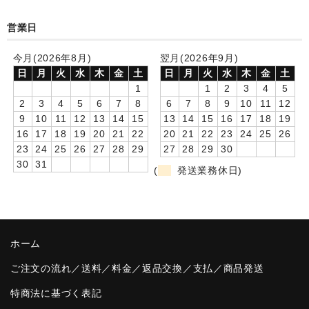
卒園DVDアルバム
営業日
園や先生への贈り物
今月(2026年8月)
翌月(2026年9月)
日
月
火
水
木
金
土
日
月
火
水
木
金
土
卒業記念品
1
1
2
3
4
5
2
3
4
5
6
7
8
6
7
8
9
10
11
12
音声入りフォトフレームクロック(集合)
9
10
11
12
13
14
15
13
14
15
16
17
18
19
16
17
18
19
20
21
22
20
21
22
23
24
25
26
音声入りフォトフレームクロック(校歌)
23
24
25
26
27
28
29
27
28
29
30
30
31
スポーツウォッチ
(
発送業務休日)
ポケットウォッチ
目覚まし時計(集合)
ホーム
温湿度計付目覚まし時計
ご注文の流れ／送料／料金／返品交換／支払／商品発送
制服メモリー
特商法に基づく表記