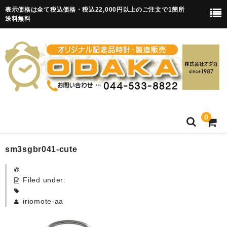
表示価格は全て税込価格・税込22,000円以上のご注文で1箇所
送料無料
0
HOME
sm3sgbr041-cute
卒園記念品
Filed under:
目覚まし時計(集合)
iriomote-aa
知育目覚まし時計(集合・園舎)