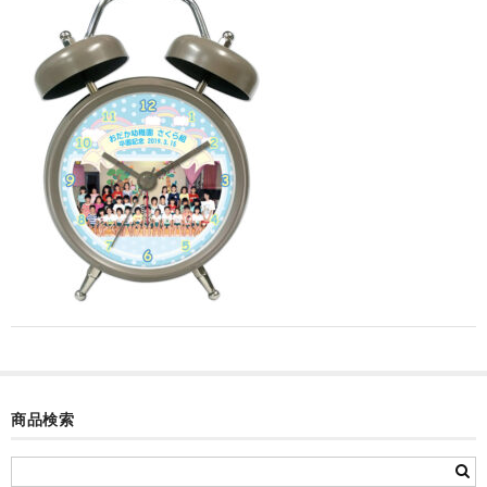
カード付フォトフレームクロック(集合)
目覚まし時計(集合＋個別)
メロディ時計(集合)
音声時計(集合)
目覚まし時計(個別)
お絵かきギャラリープラス(絵＋個別)
メロディ時計(個別)
知育時計
制服メモリー
商品検索
お絵かきギャラリー
自作オリジナル時計