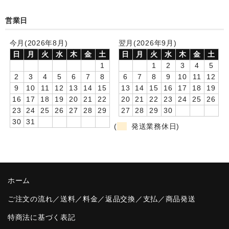
卒園DVDアルバム
営業日
園や先生への贈り物
今月(2026年8月)
翌月(2026年9月)
日
月
火
水
木
金
土
日
月
火
水
木
金
土
卒業記念品
1
1
2
3
4
5
2
3
4
5
6
7
8
6
7
8
9
10
11
12
音声入りフォトフレームクロック(集合)
9
10
11
12
13
14
15
13
14
15
16
17
18
19
16
17
18
19
20
21
22
20
21
22
23
24
25
26
音声入りフォトフレームクロック(校歌)
23
24
25
26
27
28
29
27
28
29
30
30
31
スポーツウォッチ
(
発送業務休日)
ポケットウォッチ
目覚まし時計(集合)
ホーム
温湿度計付目覚まし時計
ご注文の流れ／送料／料金／返品交換／支払／商品発送
制服メモリー
特商法に基づく表記