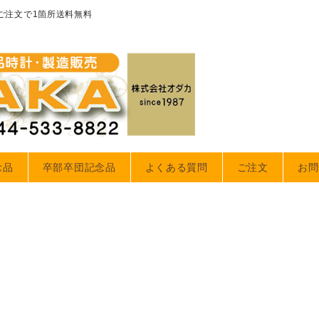
のご注文で1箇所送料無料
念品
卒部卒団記念品
よくある質問
ご注文
お問