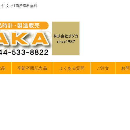
のご注文で1箇所送料無料
念品
卒部卒団記念品
よくある質問
ご注文
お問