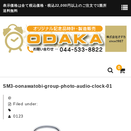
表示価格は全て税込価格・税込22,000円以上のご注文で1箇所
送料無料
0
HOME
SM3-oonawatobi-group-photo-audio-clock-01
卒園記念品
Filed under:
目覚まし時計(集合)
0123
知育目覚まし時計(集合・園舎)