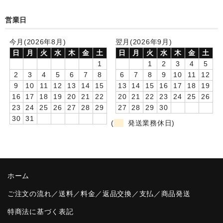
卒園DVDアルバム
営業日
園や先生への贈り物
今月(2026年8月)
翌月(2026年9月)
日
月
火
水
木
金
土
日
月
火
水
木
金
土
卒業記念品
1
1
2
3
4
5
2
3
4
5
6
7
8
6
7
8
9
10
11
12
音声入りフォトフレームクロック(集合)
9
10
11
12
13
14
15
13
14
15
16
17
18
19
16
17
18
19
20
21
22
20
21
22
23
24
25
26
音声入りフォトフレームクロック(校歌)
23
24
25
26
27
28
29
27
28
29
30
30
31
スポーツウォッチ
(
発送業務休日)
ポケットウォッチ
目覚まし時計(集合)
ホーム
温湿度計付目覚まし時計
ご注文の流れ／送料／料金／返品交換／支払／商品発送
制服メモリー
特商法に基づく表記