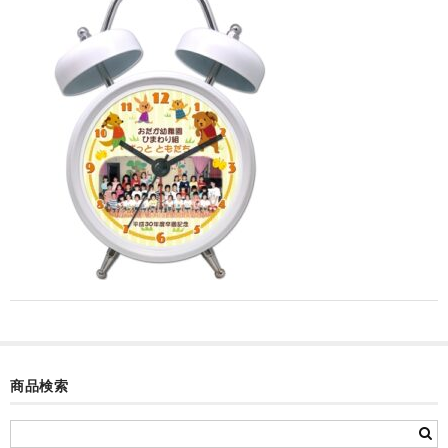
カード付フォトフレームクロック(集合)
目覚まし時計(集合＋個別)
メロディ時計(集合)
音声時計(集合)
目覚まし時計(個別)
お絵かきギャラリープラス(絵＋個別)
メロディ時計(個別)
知育時計
制服メモリー
商品検索
お絵かきギャラリー
自作オリジナル時計