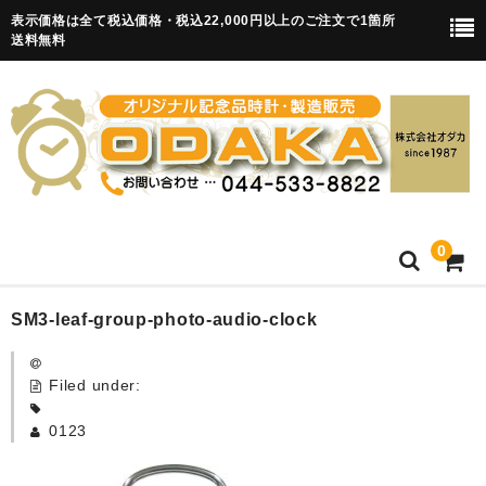
表示価格は全て税込価格・税込22,000円以上のご注文で1箇所
送料無料
0
HOME
SM3-leaf-group-photo-audio-clock
卒園記念品
Filed under:
目覚まし時計(集合)
0123
知育目覚まし時計(集合・園舎)