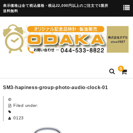
表示価格は全て税込価格・税込22,000円以上のご注文で1箇所
送料無料
0
HOME
SM3-hapiness-group-photo-audio-clock-01
卒園記念品
Filed under:
目覚まし時計(集合)
0123
知育目覚まし時計(集合・園舎)