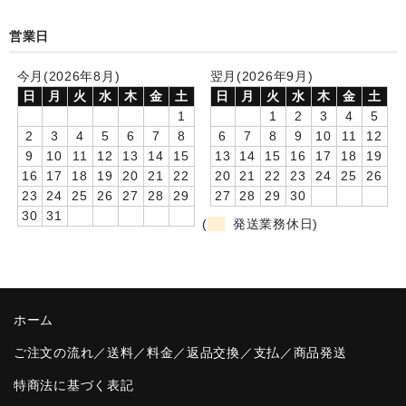
卒園DVDアルバム
営業日
園や先生への贈り物
今月(2026年8月)
翌月(2026年9月)
日
月
火
水
木
金
土
日
月
火
水
木
金
土
卒業記念品
1
1
2
3
4
5
2
3
4
5
6
7
8
6
7
8
9
10
11
12
音声入りフォトフレームクロック(集合)
9
10
11
12
13
14
15
13
14
15
16
17
18
19
16
17
18
19
20
21
22
20
21
22
23
24
25
26
音声入りフォトフレームクロック(校歌)
23
24
25
26
27
28
29
27
28
29
30
30
31
スポーツウォッチ
(
発送業務休日)
ポケットウォッチ
目覚まし時計(集合)
ホーム
温湿度計付目覚まし時計
ご注文の流れ／送料／料金／返品交換／支払／商品発送
制服メモリー
特商法に基づく表記