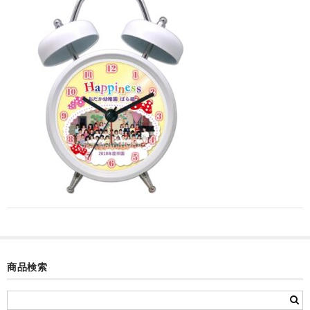
カード付フォトフレームクロック(集合)
目覚まし時計(集合＋個別)
メロディ時計(集合)
音声時計(集合)
目覚まし時計(個別)
お絵かきギャラリープラス(絵＋個別)
メロディ時計(個別)
知育時計
制服メモリー
商品検索
お絵かきギャラリー
自作オリジナル時計