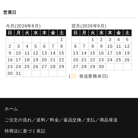
卒園DVDアルバム
営業日
園や先生への贈り物
今月(2026年8月)
翌月(2026年9月)
日
月
火
水
木
金
土
日
月
火
水
木
金
土
卒業記念品
1
1
2
3
4
5
2
3
4
5
6
7
8
6
7
8
9
10
11
12
音声入りフォトフレームクロック(集合)
9
10
11
12
13
14
15
13
14
15
16
17
18
19
16
17
18
19
20
21
22
20
21
22
23
24
25
26
音声入りフォトフレームクロック(校歌)
23
24
25
26
27
28
29
27
28
29
30
30
31
スポーツウォッチ
(
発送業務休日)
ポケットウォッチ
目覚まし時計(集合)
ホーム
温湿度計付目覚まし時計
ご注文の流れ／送料／料金／返品交換／支払／商品発送
制服メモリー
特商法に基づく表記