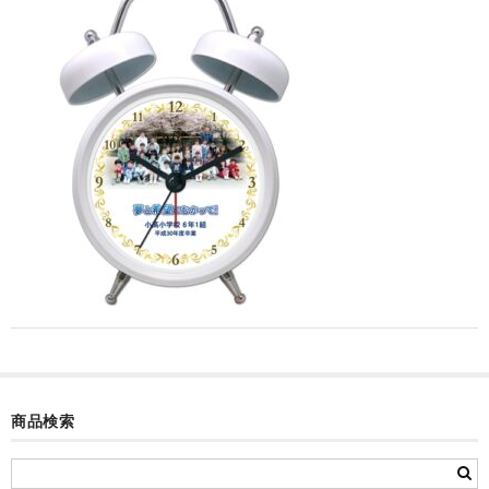
カード付フォトフレームクロック(集合)
目覚まし時計(集合＋個別)
メロディ時計(集合)
音声時計(集合)
目覚まし時計(個別)
お絵かきギャラリープラス(絵＋個別)
メロディ時計(個別)
知育時計
制服メモリー
商品検索
お絵かきギャラリー
自作オリジナル時計