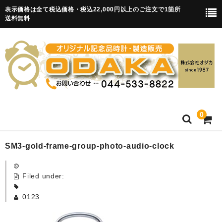
表示価格は全て税込価格・税込22,000円以上のご注文で1箇所
送料無料
0
HOME
SM3-gold-frame-group-photo-audio-clock
卒園記念品
Filed under:
目覚まし時計(集合)
0123
知育目覚まし時計(集合・園舎)