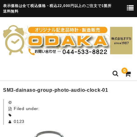
表示価格は全て税込価格・税込22,000円以上のご注文で1箇所
送料無料
0
HOME
SM3-dainaso-group-photo-audio-clock-01
卒園記念品
Filed under:
目覚まし時計(集合)
0123
知育目覚まし時計(集合・園舎)