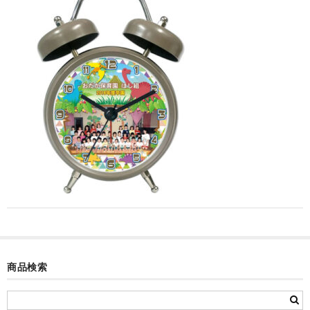
カード付フォトフレームクロック(集合)
目覚まし時計(集合＋個別)
メロディ時計(集合)
音声時計(集合)
目覚まし時計(個別)
お絵かきギャラリープラス(絵＋個別)
メロディ時計(個別)
知育時計
制服メモリー
商品検索
お絵かきギャラリー
自作オリジナル時計