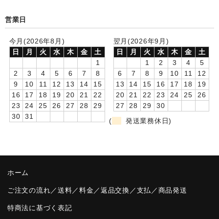
卒園DVDアルバム
営業日
園や先生への贈り物
今月(2026年8月)
翌月(2026年9月)
日
月
火
水
木
金
土
日
月
火
水
木
金
土
卒業記念品
1
1
2
3
4
5
2
3
4
5
6
7
8
6
7
8
9
10
11
12
音声入りフォトフレームクロック(集合)
9
10
11
12
13
14
15
13
14
15
16
17
18
19
16
17
18
19
20
21
22
20
21
22
23
24
25
26
音声入りフォトフレームクロック(校歌)
23
24
25
26
27
28
29
27
28
29
30
30
31
スポーツウォッチ
(
発送業務休日)
ポケットウォッチ
目覚まし時計(集合)
ホーム
温湿度計付目覚まし時計
ご注文の流れ／送料／料金／返品交換／支払／商品発送
制服メモリー
特商法に基づく表記