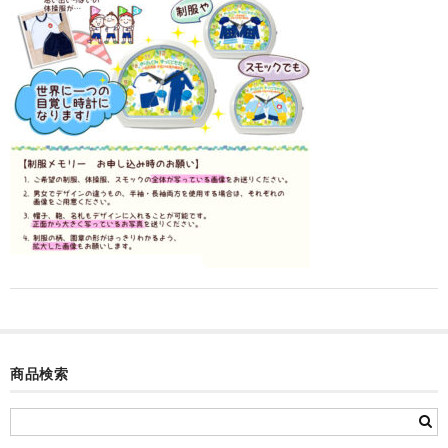
カード付フォトフレームクロック(集合)
目覚まし時計(集合＋個別)
メロディ時計(集合)
音声時計(集合)
目覚まし時計(個別)
お絵かきギャラリープラス(絵＋個別)
メロディ時計(個別)
知育時計
制服メモリー
商品検索
お絵かきギャラリー
自作オリジナル時計