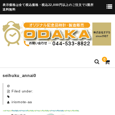
表示価格は全て税込価格・税込22,000円以上のご注文で1箇所
送料無料
0
HOME
seihuku_annai0
卒園記念品
Filed under:
目覚まし時計(集合)
iriomote-aa
知育目覚まし時計(集合・園舎)