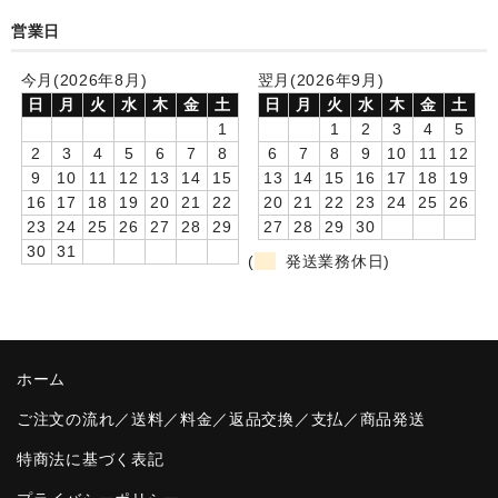
営業日
卒園DVDアルバム
今月(2026年8月)
翌月(2026年9月)
園や先生への贈り物
日
月
火
水
木
金
土
日
月
火
水
木
金
土
卒業記念品
1
1
2
3
4
5
2
3
4
5
6
7
8
6
7
8
9
10
11
12
音声入りフォトフレームクロック(集合)
9
10
11
12
13
14
15
13
14
15
16
17
18
19
16
17
18
19
20
21
22
20
21
22
23
24
25
26
音声入りフォトフレームクロック(校歌)
23
24
25
26
27
28
29
27
28
29
30
30
31
(
発送業務休日)
スポーツウォッチ
ポケットウォッチ
目覚まし時計(集合)
ホーム
温湿度計付目覚まし時計
ご注文の流れ／送料／料金／返品交換／支払／商品発送
制服メモリー
特商法に基づく表記