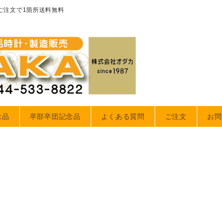
のご注文で1箇所送料無料
念品
卒部卒団記念品
よくある質問
ご注文
お問