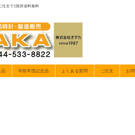
のご注文で1箇所送料無料
念品
卒部卒団記念品
よくある質問
ご注文
お問