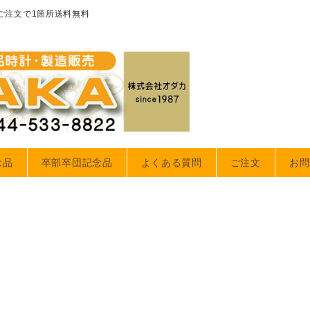
のご注文で1箇所送料無料
念品
卒部卒団記念品
よくある質問
ご注文
お問