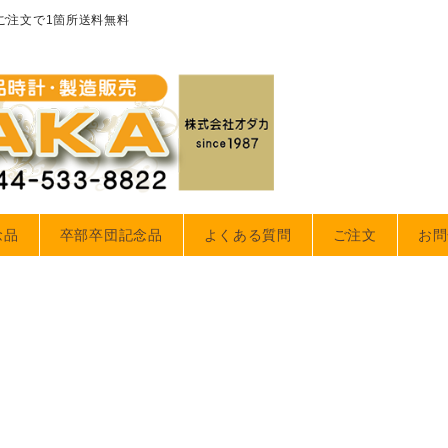
のご注文で1箇所送料無料
念品
卒部卒団記念品
よくある質問
ご注文
お問