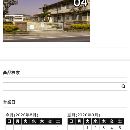
カード付フォトフレームクロック(集合)
目覚まし時計(集合＋個別)
メロディ時計(集合)
音声時計(集合)
目覚まし時計(個別)
お絵かきギャラリープラス(絵＋個別)
商品検索
メロディ時計(個別)
知育時計
営業日
制服メモリー
お絵かきギャラリー
今月(2026年8月)
翌月(2026年9月)
日
月
火
水
木
金
土
日
月
火
水
木
金
土
自作オリジナル時計
1
1
2
3
4
5