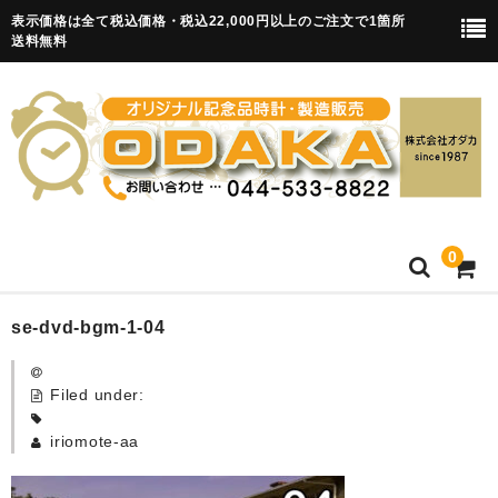
表示価格は全て税込価格・税込22,000円以上のご注文で1箇所
送料無料
0
HOME
se-dvd-bgm-1-04
卒園記念品
Filed under:
目覚まし時計(集合)
iriomote-aa
知育目覚まし時計(集合・園舎)