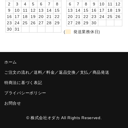
2
3
4
5
6
7
8
6
7
8
9
10
11
12
卒園DVDアルバム
9
10
11
12
13
14
15
13
14
15
16
17
18
19
16
17
18
19
20
21
22
20
21
22
23
24
25
26
園や先生への贈り物
23
24
25
26
27
28
29
27
28
29
30
30
31
(
発送業務休日)
卒業記念品
音声入りフォトフレームクロック(集合)
音声入りフォトフレームクロック(校歌)
ホーム
スポーツウォッチ
ご注文の流れ／送料／料金／返品交換／支払／商品発送
ポケットウォッチ
特商法に基づく表記
プライバシーポリシー
目覚まし時計(集合)
お問合せ
温湿度計付目覚まし時計
制服メモリー
© 株式会社オダカ All Rights Reserved.