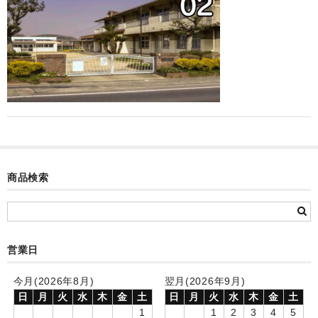
カード付フォトフレームクロック(集合)
目覚まし時計(集合＋個別)
メロディ時計(集合)
音声時計(集合)
目覚まし時計(個別)
お絵かきギャラリープラス(絵＋個別)
商品検索
メロディ時計(個別)
知育時計
営業日
制服メモリー
お絵かきギャラリー
今月(2026年8月)
翌月(2026年9月)
日
月
火
水
木
金
土
日
月
火
水
木
金
土
自作オリジナル時計
1
1
2
3
4
5