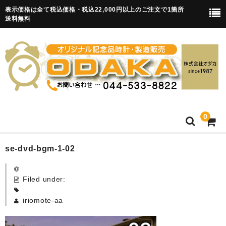
表示価格は全て税込価格・税込22,000円以上のご注文で1箇所
送料無料
0
HOME
se-dvd-bgm-1-02
卒園記念品
Filed under:
目覚まし時計(集合)
iriomote-aa
知育目覚まし時計(集合・園舎)