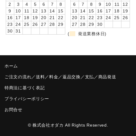
2
3
4
5
6
7
8
6
7
8
9
10
11
12
卒園DVDアルバム
9
10
11
12
13
14
15
13
14
15
16
17
18
19
16
17
18
19
20
21
22
20
21
22
23
24
25
26
園や先生への贈り物
23
24
25
26
27
28
29
27
28
29
30
30
31
(
発送業務休日)
卒業記念品
音声入りフォトフレームクロック(集合)
音声入りフォトフレームクロック(校歌)
ホーム
スポーツウォッチ
ご注文の流れ／送料／料金／返品交換／支払／商品発送
ポケットウォッチ
特商法に基づく表記
プライバシーポリシー
目覚まし時計(集合)
お問合せ
温湿度計付目覚まし時計
制服メモリー
© 株式会社オダカ All Rights Reserved.