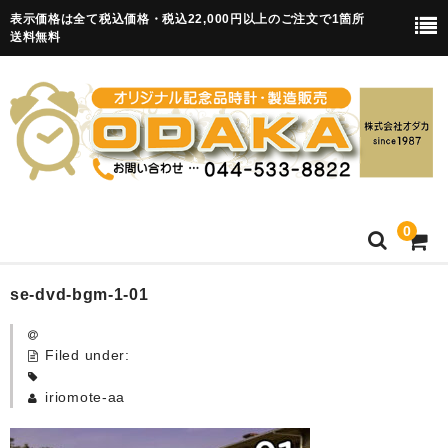
表示価格は全て税込価格・税込22,000円以上のご注文で1箇所
送料無料
0
HOME
se-dvd-bgm-1-01
卒園記念品
Filed under:
目覚まし時計(集合)
iriomote-aa
知育目覚まし時計(集合・園舎)