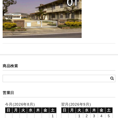
カード付フォトフレームクロック(集合)
目覚まし時計(集合＋個別)
メロディ時計(集合)
音声時計(集合)
目覚まし時計(個別)
お絵かきギャラリープラス(絵＋個別)
商品検索
メロディ時計(個別)
知育時計
営業日
制服メモリー
お絵かきギャラリー
今月(2026年8月)
翌月(2026年9月)
日
月
火
水
木
金
土
日
月
火
水
木
金
土
自作オリジナル時計
1
1
2
3
4
5