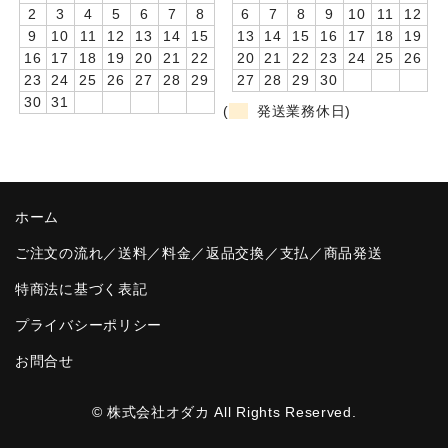
2
3
4
5
6
7
8
6
7
8
9
10
11
12
卒園DVDアルバム
9
10
11
12
13
14
15
13
14
15
16
17
18
19
16
17
18
19
20
21
22
20
21
22
23
24
25
26
園や先生への贈り物
23
24
25
26
27
28
29
27
28
29
30
30
31
(
発送業務休日)
卒業記念品
音声入りフォトフレームクロック(集合)
音声入りフォトフレームクロック(校歌)
ホーム
スポーツウォッチ
ご注文の流れ／送料／料金／返品交換／支払／商品発送
ポケットウォッチ
特商法に基づく表記
プライバシーポリシー
目覚まし時計(集合)
お問合せ
温湿度計付目覚まし時計
制服メモリー
© 株式会社オダカ All Rights Reserved.