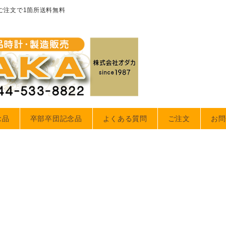
のご注文で1箇所送料無料
念品
卒部卒団記念品
よくある質問
ご注文
お問