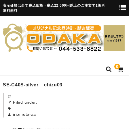
表示価格は全て税込価格・税込22,000円以上のご注文で1箇所
送料無料
0
HOME
SE-C40S-silver__chizu03
卒園記念品
Filed under:
目覚まし時計(集合)
iriomote-aa
知育目覚まし時計(集合・園舎)