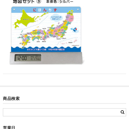
カード付フォトフレームクロック(集合)
目覚まし時計(集合＋個別)
メロディ時計(集合)
音声時計(集合)
目覚まし時計(個別)
お絵かきギャラリープラス(絵＋個別)
メロディ時計(個別)
知育時計
商品検索
制服メモリー
お絵かきギャラリー
自作オリジナル時計
営業日