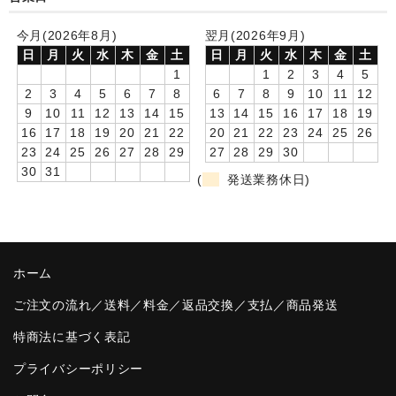
卒園DVDアルバム
今月(2026年8月)
翌月(2026年9月)
日
月
火
水
木
金
土
日
月
火
水
木
金
土
園や先生への贈り物
1
1
2
3
4
5
2
3
4
5
6
7
8
6
7
8
9
10
11
12
卒業記念品
9
10
11
12
13
14
15
13
14
15
16
17
18
19
16
17
18
19
20
21
22
20
21
22
23
24
25
26
音声入りフォトフレームクロック(集合)
23
24
25
26
27
28
29
27
28
29
30
30
31
音声入りフォトフレームクロック(校歌)
(
発送業務休日)
スポーツウォッチ
ポケットウォッチ
ホーム
目覚まし時計(集合)
ご注文の流れ／送料／料金／返品交換／支払／商品発送
温湿度計付目覚まし時計
特商法に基づく表記
制服メモリー
プライバシーポリシー