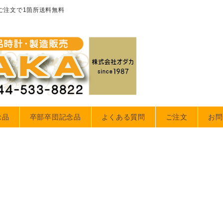
のご注文で1箇所送料無料
念品
卒部卒団記念品
よくある質問
ご注文
お問