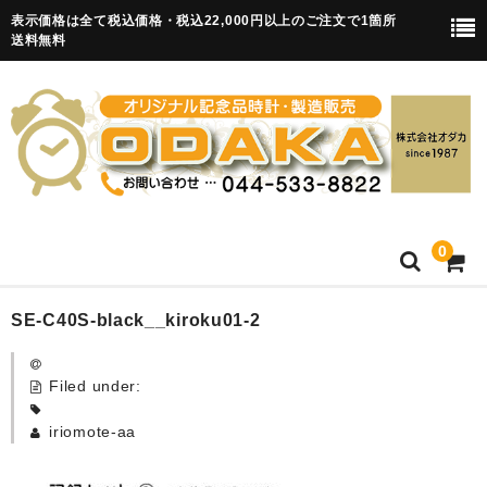
表示価格は全て税込価格・税込22,000円以上のご注文で1箇所
送料無料
0
HOME
SE-C40S-black__kiroku01-2
卒園記念品
Filed under:
目覚まし時計(集合)
iriomote-aa
知育目覚まし時計(集合・園舎)