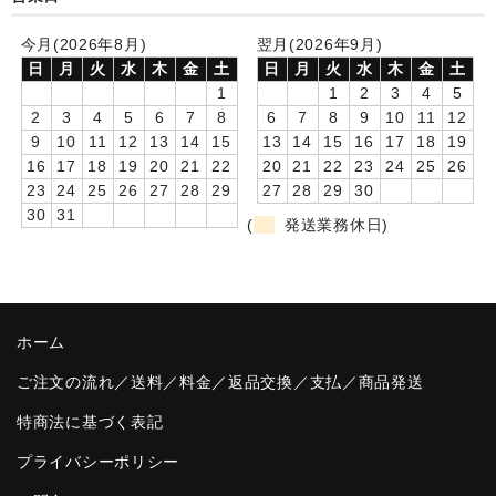
卒園DVDアルバム
今月(2026年8月)
翌月(2026年9月)
日
月
火
水
木
金
土
日
月
火
水
木
金
土
園や先生への贈り物
1
1
2
3
4
5
2
3
4
5
6
7
8
6
7
8
9
10
11
12
卒業記念品
9
10
11
12
13
14
15
13
14
15
16
17
18
19
16
17
18
19
20
21
22
20
21
22
23
24
25
26
音声入りフォトフレームクロック(集合)
23
24
25
26
27
28
29
27
28
29
30
30
31
音声入りフォトフレームクロック(校歌)
(
発送業務休日)
スポーツウォッチ
ポケットウォッチ
ホーム
目覚まし時計(集合)
ご注文の流れ／送料／料金／返品交換／支払／商品発送
温湿度計付目覚まし時計
特商法に基づく表記
制服メモリー
プライバシーポリシー