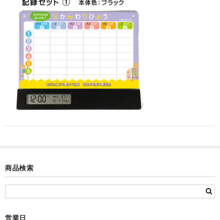
カード付フォトフレームクロック(集合)
目覚まし時計(集合＋個別)
メロディ時計(集合)
音声時計(集合)
目覚まし時計(個別)
お絵かきギャラリープラス(絵＋個別)
メロディ時計(個別)
知育時計
商品検索
制服メモリー
お絵かきギャラリー
自作オリジナル時計
営業日