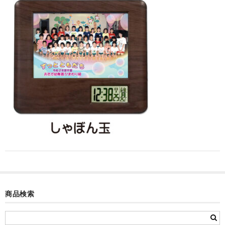
カード付フォトフレームクロック(集合)
目覚まし時計(集合＋個別)
メロディ時計(集合)
音声時計(集合)
目覚まし時計(個別)
お絵かきギャラリープラス(絵＋個別)
メロディ時計(個別)
知育時計
制服メモリー
商品検索
お絵かきギャラリー
自作オリジナル時計