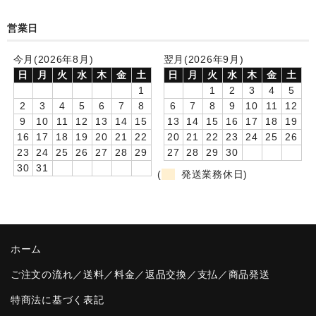
卒園DVDアルバム
営業日
園や先生への贈り物
今月(2026年8月)
翌月(2026年9月)
日
月
火
水
木
金
土
日
月
火
水
木
金
土
卒業記念品
1
1
2
3
4
5
2
3
4
5
6
7
8
6
7
8
9
10
11
12
音声入りフォトフレームクロック(集合)
9
10
11
12
13
14
15
13
14
15
16
17
18
19
16
17
18
19
20
21
22
20
21
22
23
24
25
26
音声入りフォトフレームクロック(校歌)
23
24
25
26
27
28
29
27
28
29
30
30
31
スポーツウォッチ
(
発送業務休日)
ポケットウォッチ
目覚まし時計(集合)
ホーム
温湿度計付目覚まし時計
ご注文の流れ／送料／料金／返品交換／支払／商品発送
制服メモリー
特商法に基づく表記