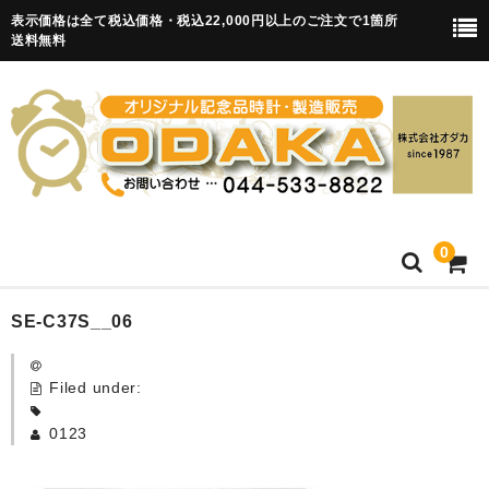
表示価格は全て税込価格・税込22,000円以上のご注文で1箇所
送料無料
0
HOME
SE-C37S__06
卒園記念品
Filed under:
目覚まし時計(集合)
0123
知育目覚まし時計(集合・園舎)