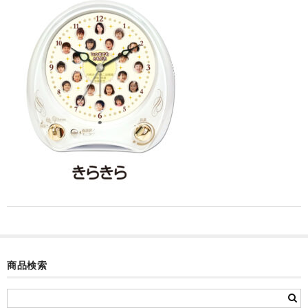
カード付フォトフレームクロック(集合)
目覚まし時計(集合＋個別)
メロディ時計(集合)
音声時計(集合)
目覚まし時計(個別)
お絵かきギャラリープラス(絵＋個別)
メロディ時計(個別)
知育時計
制服メモリー
商品検索
お絵かきギャラリー
自作オリジナル時計