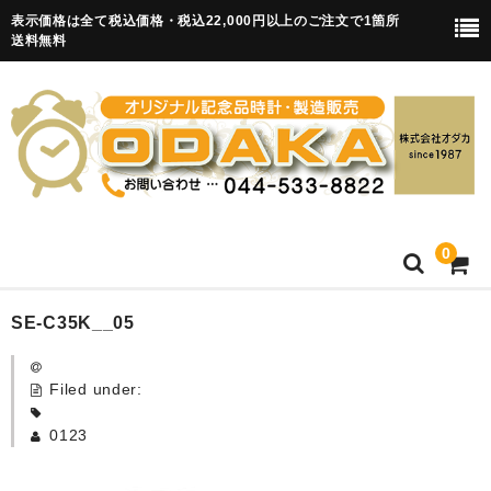
表示価格は全て税込価格・税込22,000円以上のご注文で1箇所
送料無料
0
HOME
SE-C35K__05
卒園記念品
Filed under:
目覚まし時計(集合)
0123
知育目覚まし時計(集合・園舎)