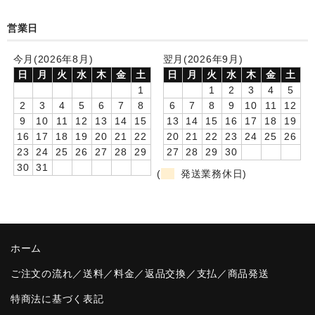
卒園DVDアルバム
営業日
園や先生への贈り物
今月(2026年8月)
翌月(2026年9月)
日
月
火
水
木
金
土
日
月
火
水
木
金
土
卒業記念品
1
1
2
3
4
5
2
3
4
5
6
7
8
6
7
8
9
10
11
12
音声入りフォトフレームクロック(集合)
9
10
11
12
13
14
15
13
14
15
16
17
18
19
16
17
18
19
20
21
22
20
21
22
23
24
25
26
音声入りフォトフレームクロック(校歌)
23
24
25
26
27
28
29
27
28
29
30
30
31
スポーツウォッチ
(
発送業務休日)
ポケットウォッチ
目覚まし時計(集合)
ホーム
温湿度計付目覚まし時計
ご注文の流れ／送料／料金／返品交換／支払／商品発送
制服メモリー
特商法に基づく表記