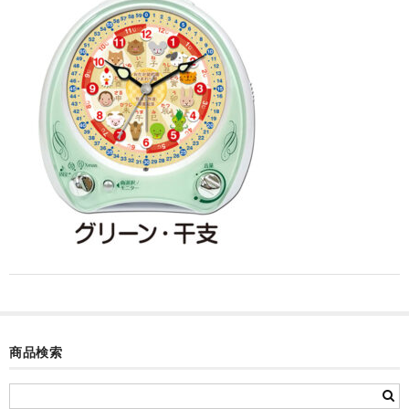
カード付フォトフレームクロック(集合)
目覚まし時計(集合＋個別)
メロディ時計(集合)
音声時計(集合)
目覚まし時計(個別)
お絵かきギャラリープラス(絵＋個別)
メロディ時計(個別)
知育時計
制服メモリー
商品検索
お絵かきギャラリー
自作オリジナル時計