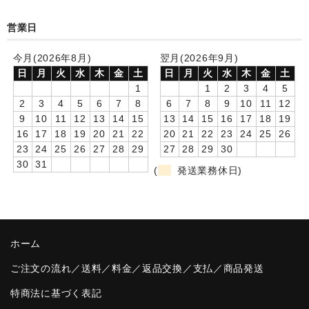
卒園DVDアルバム
営業日
園や先生への贈り物
今月(2026年8月)
翌月(2026年9月)
日
月
火
水
木
金
土
日
月
火
水
木
金
土
卒業記念品
1
1
2
3
4
5
2
3
4
5
6
7
8
6
7
8
9
10
11
12
音声入りフォトフレームクロック(集合)
9
10
11
12
13
14
15
13
14
15
16
17
18
19
16
17
18
19
20
21
22
20
21
22
23
24
25
26
音声入りフォトフレームクロック(校歌)
23
24
25
26
27
28
29
27
28
29
30
30
31
スポーツウォッチ
(
発送業務休日)
ポケットウォッチ
目覚まし時計(集合)
ホーム
温湿度計付目覚まし時計
ご注文の流れ／送料／料金／返品交換／支払／商品発送
制服メモリー
特商法に基づく表記