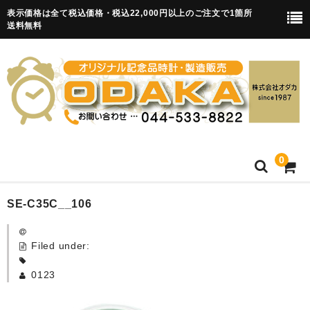
表示価格は全て税込価格・税込22,000円以上のご注文で1箇所
送料無料
0
HOME
SE-C35C__106
卒園記念品
Filed under:
目覚まし時計(集合)
0123
知育目覚まし時計(集合・園舎)