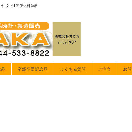
のご注文で1箇所送料無料
念品
卒部卒団記念品
よくある質問
ご注文
お問