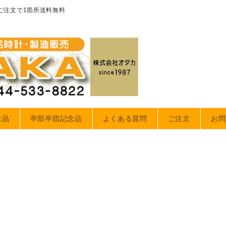
のご注文で1箇所送料無料
念品
卒部卒団記念品
よくある質問
ご注文
お問