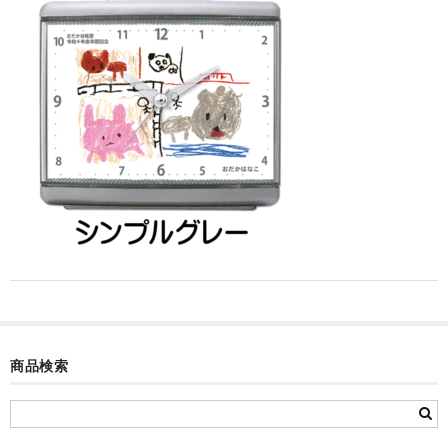
カード付フォトフレームクロック(集合)
目覚まし時計(集合＋個別)
メロディ時計(集合)
音声時計(集合)
目覚まし時計(個別)
お絵かきギャラリープラス(絵＋個別)
メロディ時計(個別)
知育時計
制服メモリー
商品検索
お絵かきギャラリー
自作オリジナル時計