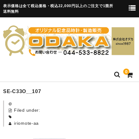
表示価格は全て税込価格・税込22,000円以上のご注文で1箇所
送料無料
0
HOME
SE-C33O__107
卒園記念品
Filed under:
目覚まし時計(集合)
iriomote-aa
知育目覚まし時計(集合・園舎)