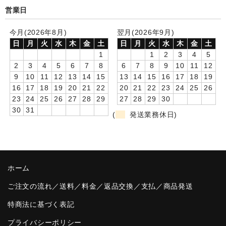
営業日
卒園DVDアルバム
今月(2026年8月)
翌月(2026年9月)
園や先生への贈り物
日
月
火
水
木
金
土
日
月
火
水
木
金
土
1
1
2
3
4
5
卒業記念品
2
3
4
5
6
7
8
6
7
8
9
10
11
12
9
10
11
12
13
14
15
13
14
15
16
17
18
19
音声入りフォトフレームクロック(集合)
16
17
18
19
20
21
22
20
21
22
23
24
25
26
23
24
25
26
27
28
29
27
28
29
30
音声入りフォトフレームクロック(校歌)
30
31
(
発送業務休日)
スポーツウォッチ
ポケットウォッチ
目覚まし時計(集合)
ホーム
温湿度計付目覚まし時計
ご注文の流れ／送料／料金／返品交換／支払／商品発送
特商法に基づく表記
制服メモリー
プライバシーポリシー