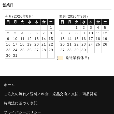
営業日
卒園DVDアルバム
今月(2026年8月)
翌月(2026年9月)
園や先生への贈り物
日
月
火
水
木
金
土
日
月
火
水
木
金
土
1
1
2
3
4
5
卒業記念品
2
3
4
5
6
7
8
6
7
8
9
10
11
12
9
10
11
12
13
14
15
13
14
15
16
17
18
19
音声入りフォトフレームクロック(集合)
16
17
18
19
20
21
22
20
21
22
23
24
25
26
23
24
25
26
27
28
29
27
28
29
30
音声入りフォトフレームクロック(校歌)
30
31
(
発送業務休日)
スポーツウォッチ
ポケットウォッチ
目覚まし時計(集合)
ホーム
温湿度計付目覚まし時計
ご注文の流れ／送料／料金／返品交換／支払／商品発送
特商法に基づく表記
制服メモリー
プライバシーポリシー