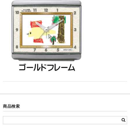
カード付フォトフレームクロック(集合)
目覚まし時計(集合＋個別)
メロディ時計(集合)
音声時計(集合)
目覚まし時計(個別)
お絵かきギャラリープラス(絵＋個別)
メロディ時計(個別)
知育時計
制服メモリー
商品検索
お絵かきギャラリー
自作オリジナル時計