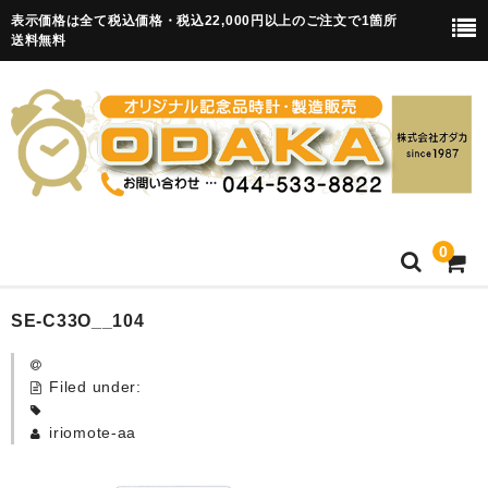
表示価格は全て税込価格・税込22,000円以上のご注文で1箇所
送料無料
0
HOME
SE-C33O__104
卒園記念品
Filed under:
目覚まし時計(集合)
iriomote-aa
知育目覚まし時計(集合・園舎)