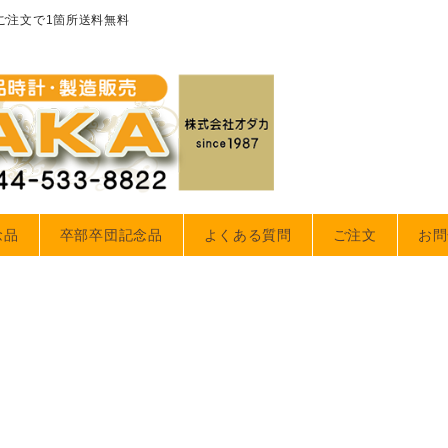
のご注文で1箇所送料無料
念品
卒部卒団記念品
よくある質問
ご注文
お問