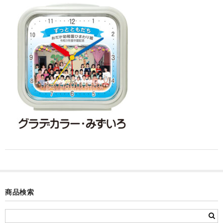
カード付フォトフレームクロック(集合)
目覚まし時計(集合＋個別)
メロディ時計(集合)
音声時計(集合)
目覚まし時計(個別)
お絵かきギャラリープラス(絵＋個別)
メロディ時計(個別)
知育時計
制服メモリー
商品検索
お絵かきギャラリー
自作オリジナル時計