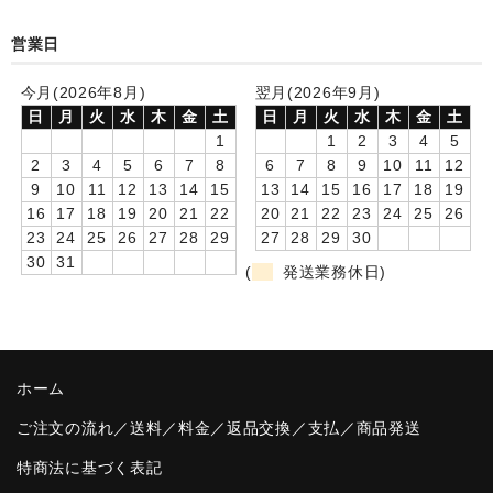
卒園DVDアルバム
営業日
園や先生への贈り物
今月(2026年8月)
翌月(2026年9月)
日
月
火
水
木
金
土
日
月
火
水
木
金
土
卒業記念品
1
1
2
3
4
5
2
3
4
5
6
7
8
6
7
8
9
10
11
12
音声入りフォトフレームクロック(集合)
9
10
11
12
13
14
15
13
14
15
16
17
18
19
16
17
18
19
20
21
22
20
21
22
23
24
25
26
音声入りフォトフレームクロック(校歌)
23
24
25
26
27
28
29
27
28
29
30
30
31
スポーツウォッチ
(
発送業務休日)
ポケットウォッチ
目覚まし時計(集合)
ホーム
温湿度計付目覚まし時計
ご注文の流れ／送料／料金／返品交換／支払／商品発送
制服メモリー
特商法に基づく表記