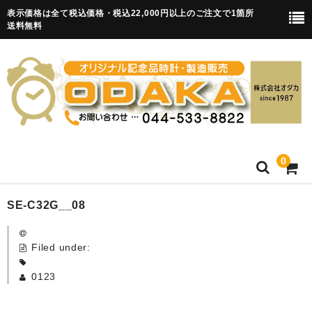
表示価格は全て税込価格・税込22,000円以上のご注文で1箇所
送料無料
0
HOME
SE-C32G__08
卒園記念品
Filed under:
目覚まし時計(集合)
0123
知育目覚まし時計(集合・園舎)