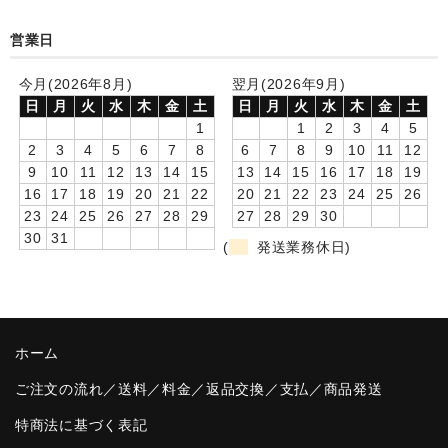
卒園DVDアルバム
営業日
園や先生への贈り物
今月(2026年8月)
翌月(2026年9月)
日
月
火
水
木
金
土
日
月
火
水
木
金
土
卒業記念品
1
1
2
3
4
5
2
3
4
5
6
7
8
6
7
8
9
10
11
12
音声入りフォトフレームクロック(集合)
9
10
11
12
13
14
15
13
14
15
16
17
18
19
16
17
18
19
20
21
22
20
21
22
23
24
25
26
音声入りフォトフレームクロック(校歌)
23
24
25
26
27
28
29
27
28
29
30
30
31
スポーツウォッチ
(
発送業務休日)
ポケットウォッチ
目覚まし時計(集合)
ホーム
温湿度計付目覚まし時計
ご注文の流れ／送料／料金／返品交換／支払／商品発送
制服メモリー
特商法に基づく表記