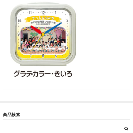
カード付フォトフレームクロック(集合)
目覚まし時計(集合＋個別)
メロディ時計(集合)
音声時計(集合)
目覚まし時計(個別)
お絵かきギャラリープラス(絵＋個別)
メロディ時計(個別)
知育時計
制服メモリー
商品検索
お絵かきギャラリー
自作オリジナル時計