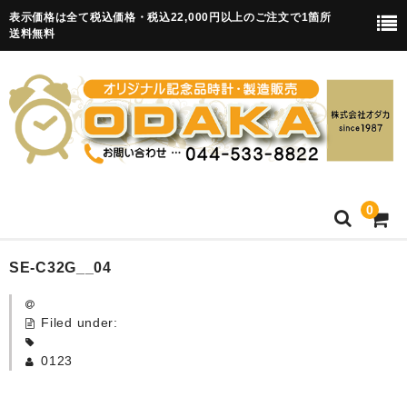
表示価格は全て税込価格・税込22,000円以上のご注文で1箇所
送料無料
0
HOME
SE-C32G__04
卒園記念品
Filed under:
目覚まし時計(集合)
0123
知育目覚まし時計(集合・園舎)