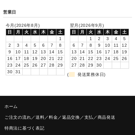
卒園DVDアルバム
営業日
園や先生への贈り物
今月(2026年8月)
翌月(2026年9月)
日
月
火
水
木
金
土
日
月
火
水
木
金
土
卒業記念品
1
1
2
3
4
5
2
3
4
5
6
7
8
6
7
8
9
10
11
12
音声入りフォトフレームクロック(集合)
9
10
11
12
13
14
15
13
14
15
16
17
18
19
16
17
18
19
20
21
22
20
21
22
23
24
25
26
音声入りフォトフレームクロック(校歌)
23
24
25
26
27
28
29
27
28
29
30
30
31
スポーツウォッチ
(
発送業務休日)
ポケットウォッチ
目覚まし時計(集合)
ホーム
温湿度計付目覚まし時計
ご注文の流れ／送料／料金／返品交換／支払／商品発送
制服メモリー
特商法に基づく表記