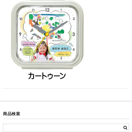
カード付フォトフレームクロック(集合)
目覚まし時計(集合＋個別)
メロディ時計(集合)
音声時計(集合)
目覚まし時計(個別)
お絵かきギャラリープラス(絵＋個別)
メロディ時計(個別)
知育時計
制服メモリー
商品検索
お絵かきギャラリー
自作オリジナル時計