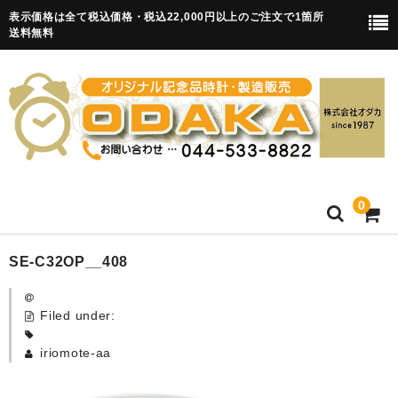
表示価格は全て税込価格・税込22,000円以上のご注文で1箇所
送料無料
0
HOME
SE-C32OP__408
卒園記念品
Filed under:
目覚まし時計(集合)
iriomote-aa
知育目覚まし時計(集合・園舎)