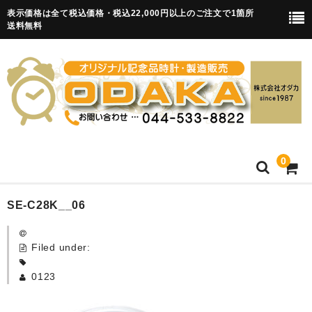
表示価格は全て税込価格・税込22,000円以上のご注文で1箇所
送料無料
0
HOME
SE-C28K__06
卒園記念品
Filed under:
目覚まし時計(集合)
0123
知育目覚まし時計(集合・園舎)