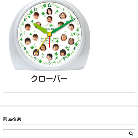
カード付フォトフレームクロック(集合)
目覚まし時計(集合＋個別)
メロディ時計(集合)
音声時計(集合)
目覚まし時計(個別)
お絵かきギャラリープラス(絵＋個別)
メロディ時計(個別)
知育時計
制服メモリー
商品検索
お絵かきギャラリー
自作オリジナル時計