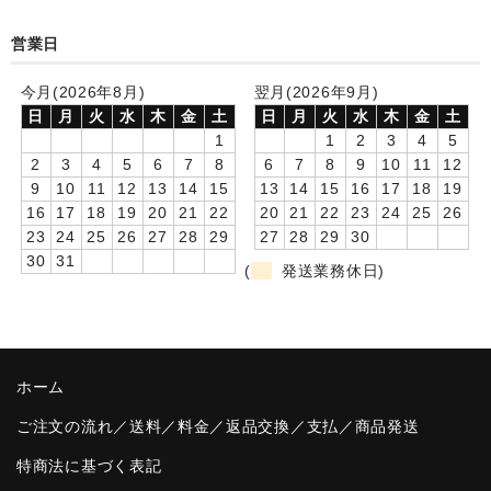
卒園DVDアルバム
営業日
園や先生への贈り物
今月(2026年8月)
翌月(2026年9月)
日
月
火
水
木
金
土
日
月
火
水
木
金
土
卒業記念品
1
1
2
3
4
5
2
3
4
5
6
7
8
6
7
8
9
10
11
12
音声入りフォトフレームクロック(集合)
9
10
11
12
13
14
15
13
14
15
16
17
18
19
16
17
18
19
20
21
22
20
21
22
23
24
25
26
音声入りフォトフレームクロック(校歌)
23
24
25
26
27
28
29
27
28
29
30
30
31
スポーツウォッチ
(
発送業務休日)
ポケットウォッチ
目覚まし時計(集合)
ホーム
温湿度計付目覚まし時計
ご注文の流れ／送料／料金／返品交換／支払／商品発送
制服メモリー
特商法に基づく表記