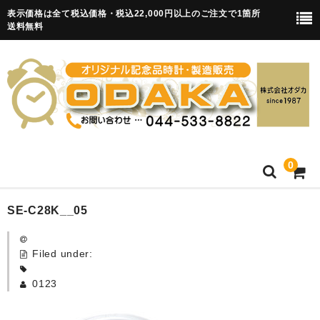
表示価格は全て税込価格・税込22,000円以上のご注文で1箇所
送料無料
0
HOME
SE-C28K__05
卒園記念品
Filed under:
目覚まし時計(集合)
0123
知育目覚まし時計(集合・園舎)