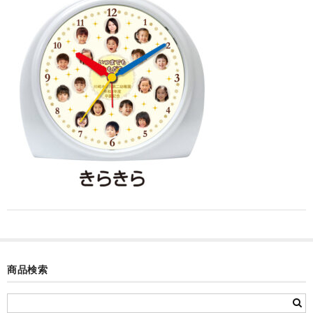
カード付フォトフレームクロック(集合)
目覚まし時計(集合＋個別)
メロディ時計(集合)
音声時計(集合)
目覚まし時計(個別)
お絵かきギャラリープラス(絵＋個別)
メロディ時計(個別)
知育時計
制服メモリー
商品検索
お絵かきギャラリー
自作オリジナル時計