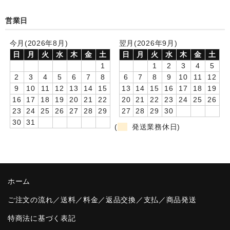
卒園DVDアルバム
営業日
園や先生への贈り物
今月(2026年8月)
翌月(2026年9月)
日
月
火
水
木
金
土
日
月
火
水
木
金
土
卒業記念品
1
1
2
3
4
5
2
3
4
5
6
7
8
6
7
8
9
10
11
12
音声入りフォトフレームクロック(集合)
9
10
11
12
13
14
15
13
14
15
16
17
18
19
16
17
18
19
20
21
22
20
21
22
23
24
25
26
音声入りフォトフレームクロック(校歌)
23
24
25
26
27
28
29
27
28
29
30
30
31
スポーツウォッチ
(
発送業務休日)
ポケットウォッチ
目覚まし時計(集合)
ホーム
温湿度計付目覚まし時計
ご注文の流れ／送料／料金／返品交換／支払／商品発送
制服メモリー
特商法に基づく表記