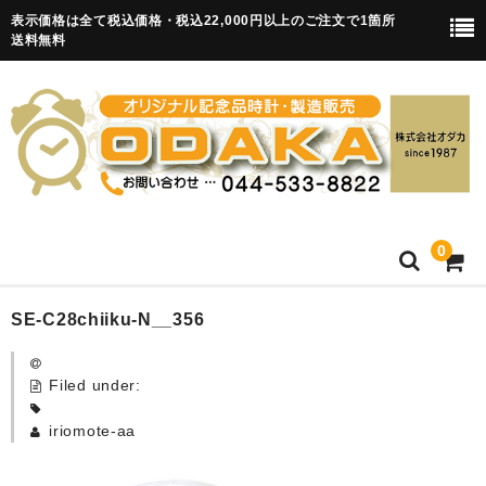
表示価格は全て税込価格・税込22,000円以上のご注文で1箇所
送料無料
0
HOME
SE-C28chiiku-N__356
卒園記念品
Filed under:
目覚まし時計(集合)
iriomote-aa
知育目覚まし時計(集合・園舎)