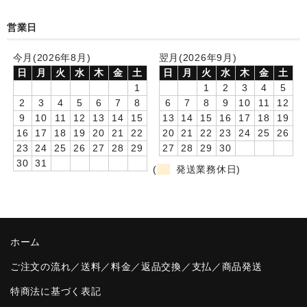
卒園DVDアルバム
営業日
園や先生への贈り物
今月(2026年8月)
翌月(2026年9月)
日
月
火
水
木
金
土
日
月
火
水
木
金
土
卒業記念品
1
1
2
3
4
5
2
3
4
5
6
7
8
6
7
8
9
10
11
12
音声入りフォトフレームクロック(集合)
9
10
11
12
13
14
15
13
14
15
16
17
18
19
16
17
18
19
20
21
22
20
21
22
23
24
25
26
音声入りフォトフレームクロック(校歌)
23
24
25
26
27
28
29
27
28
29
30
30
31
スポーツウォッチ
(
発送業務休日)
ポケットウォッチ
目覚まし時計(集合)
ホーム
温湿度計付目覚まし時計
ご注文の流れ／送料／料金／返品交換／支払／商品発送
制服メモリー
特商法に基づく表記