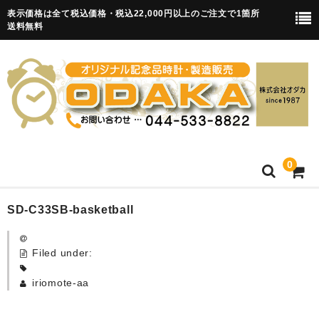
表示価格は全て税込価格・税込22,000円以上のご注文で1箇所
送料無料
0
HOME
SD-C33SB-basketball
卒園記念品
Filed under:
目覚まし時計(集合)
iriomote-aa
知育目覚まし時計(集合・園舎)