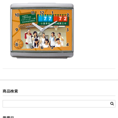
カード付フォトフレームクロック(集合)
目覚まし時計(集合＋個別)
メロディ時計(集合)
音声時計(集合)
目覚まし時計(個別)
お絵かきギャラリープラス(絵＋個別)
メロディ時計(個別)
知育時計
商品検索
制服メモリー
お絵かきギャラリー
自作オリジナル時計