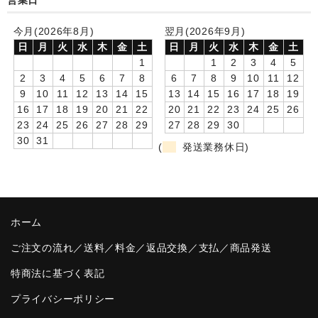
営業日
卒園DVDアルバム
今月(2026年8月)
翌月(2026年9月)
日
月
火
水
木
金
土
日
月
火
水
木
金
土
園や先生への贈り物
1
1
2
3
4
5
2
3
4
5
6
7
8
6
7
8
9
10
11
12
卒業記念品
9
10
11
12
13
14
15
13
14
15
16
17
18
19
16
17
18
19
20
21
22
20
21
22
23
24
25
26
音声入りフォトフレームクロック(集合)
23
24
25
26
27
28
29
27
28
29
30
30
31
音声入りフォトフレームクロック(校歌)
(
発送業務休日)
スポーツウォッチ
ポケットウォッチ
ホーム
目覚まし時計(集合)
ご注文の流れ／送料／料金／返品交換／支払／商品発送
温湿度計付目覚まし時計
特商法に基づく表記
制服メモリー
プライバシーポリシー