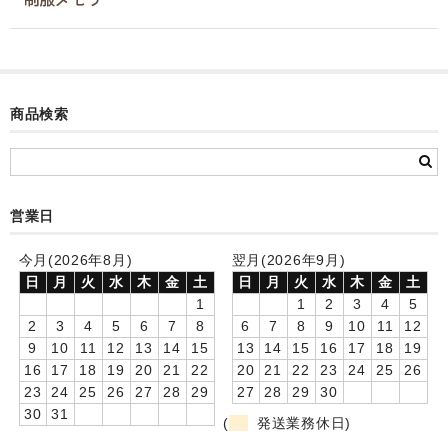
カード付フォトフレームクロック(集合)
目覚まし時計(集合＋個別)
メロディ時計(集合)
商品検索
音声時計(集合)
目覚まし時計(個別)
営業日
お絵かきギャラリープラス(絵＋個別)
今月(2026年8月)
翌月(2026年9月)
メロディ時計(個別)
日
月
火
水
木
金
土
日
月
火
水
木
金
土
1
1
2
3
4
5
知育時計
2
3
4
5
6
7
8
6
7
8
9
10
11
12
9
10
11
12
13
14
15
13
14
15
16
17
18
19
制服メモリー
16
17
18
19
20
21
22
20
21
22
23
24
25
26
23
24
25
26
27
28
29
27
28
29
30
お絵かきギャラリー
30
31
(
発送業務休日)
自作オリジナル時計