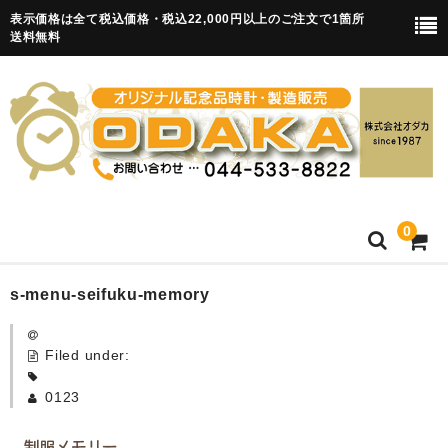
表示価格は全て税込価格・税込22,000円以上のご注文で1箇所
送料無料
0
HOME
s-menu-seifuku-memory
卒園記念品
Filed under:
目覚まし時計(集合)
0123
知育目覚まし時計(集合・園舎)