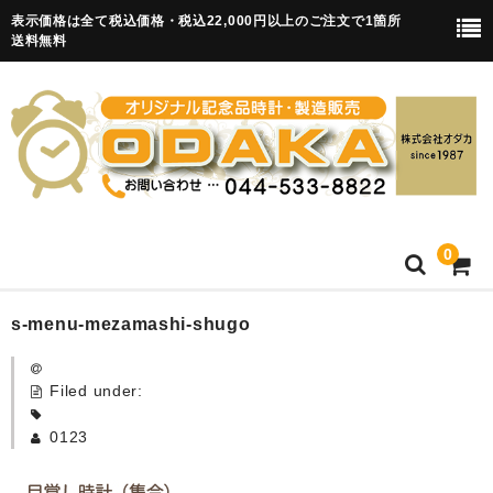
表示価格は全て税込価格・税込22,000円以上のご注文で1箇所
送料無料
0
HOME
s-menu-mezamashi-shugo
卒園記念品
Filed under:
目覚まし時計(集合)
0123
知育目覚まし時計(集合・園舎)