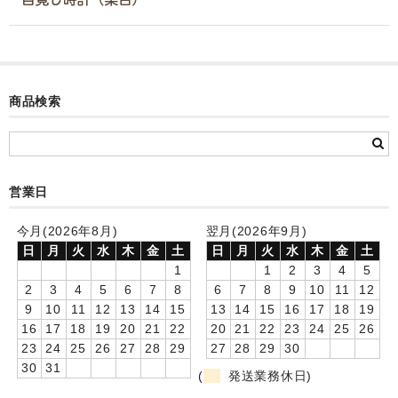
カード付フォトフレームクロック(集合)
目覚まし時計(集合＋個別)
メロディ時計(集合)
商品検索
音声時計(集合)
目覚まし時計(個別)
営業日
お絵かきギャラリープラス(絵＋個別)
今月(2026年8月)
翌月(2026年9月)
メロディ時計(個別)
日
月
火
水
木
金
土
日
月
火
水
木
金
土
1
1
2
3
4
5
知育時計
2
3
4
5
6
7
8
6
7
8
9
10
11
12
9
10
11
12
13
14
15
13
14
15
16
17
18
19
制服メモリー
16
17
18
19
20
21
22
20
21
22
23
24
25
26
23
24
25
26
27
28
29
27
28
29
30
お絵かきギャラリー
30
31
(
発送業務休日)
自作オリジナル時計