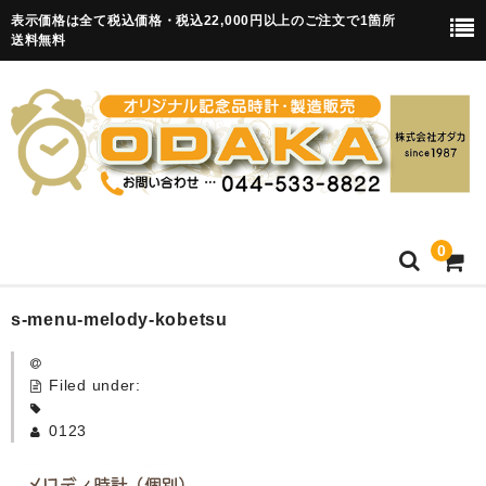
表示価格は全て税込価格・税込22,000円以上のご注文で1箇所
送料無料
0
HOME
s-menu-melody-kobetsu
卒園記念品
Filed under:
目覚まし時計(集合)
0123
知育目覚まし時計(集合・園舎)