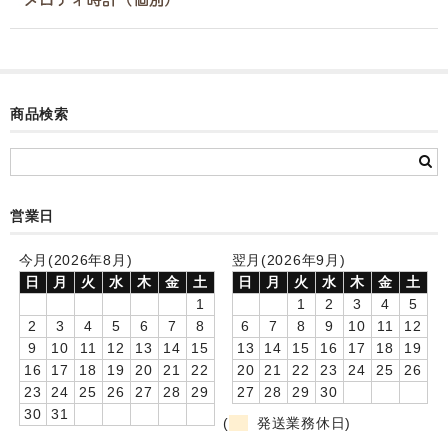
カード付フォトフレームクロック(集合)
目覚まし時計(集合＋個別)
メロディ時計(集合)
商品検索
音声時計(集合)
目覚まし時計(個別)
営業日
お絵かきギャラリープラス(絵＋個別)
今月(2026年8月)
翌月(2026年9月)
メロディ時計(個別)
日
月
火
水
木
金
土
日
月
火
水
木
金
土
1
1
2
3
4
5
知育時計
2
3
4
5
6
7
8
6
7
8
9
10
11
12
9
10
11
12
13
14
15
13
14
15
16
17
18
19
制服メモリー
16
17
18
19
20
21
22
20
21
22
23
24
25
26
23
24
25
26
27
28
29
27
28
29
30
お絵かきギャラリー
30
31
(
発送業務休日)
自作オリジナル時計