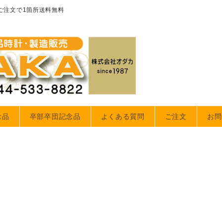
のご注文で1箇所送料無料
念品
卒部卒団記念品
よくある質問
ご注文
お問