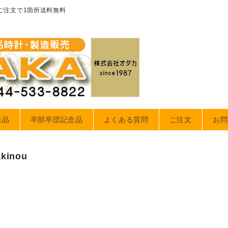
のご注文で1箇所送料無料
念品
卒部卒団記念品
よくある質問
ご注文
お問
akinou