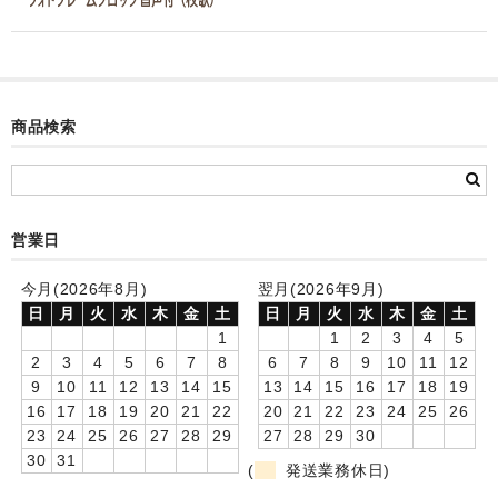
カード付フォトフレームクロック(集合)
目覚まし時計(集合＋個別)
メロディ時計(集合)
商品検索
音声時計(集合)
目覚まし時計(個別)
営業日
お絵かきギャラリープラス(絵＋個別)
今月(2026年8月)
翌月(2026年9月)
メロディ時計(個別)
日
月
火
水
木
金
土
日
月
火
水
木
金
土
1
1
2
3
4
5
知育時計
2
3
4
5
6
7
8
6
7
8
9
10
11
12
9
10
11
12
13
14
15
13
14
15
16
17
18
19
制服メモリー
16
17
18
19
20
21
22
20
21
22
23
24
25
26
23
24
25
26
27
28
29
27
28
29
30
お絵かきギャラリー
30
31
(
発送業務休日)
自作オリジナル時計