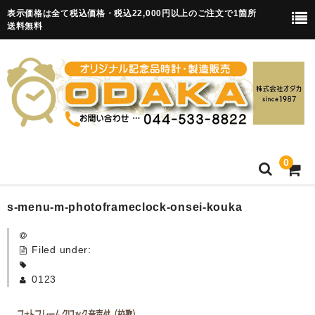
表示価格は全て税込価格・税込22,000円以上のご注文で1箇所
送料無料
0
HOME
s-menu-m-photoframeclock-onsei-kouka
卒園記念品
Filed under:
目覚まし時計(集合)
0123
知育目覚まし時計(集合・園舎)