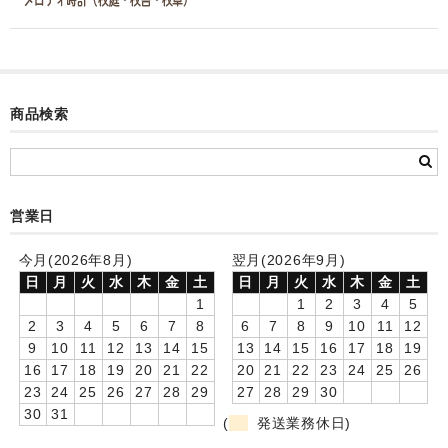
カード付フォトフレームクロック(集合)
目覚まし時計(集合＋個別)
メロディ時計(集合)
商品検索
音声時計(集合)
目覚まし時計(個別)
営業日
お絵かきギャラリープラス(絵＋個別)
今月(2026年8月)
翌月(2026年9月)
メロディ時計(個別)
日
月
火
水
木
金
土
日
月
火
水
木
金
土
1
1
2
3
4
5
知育時計
2
3
4
5
6
7
8
6
7
8
9
10
11
12
9
10
11
12
13
14
15
13
14
15
16
17
18
19
制服メモリー
16
17
18
19
20
21
22
20
21
22
23
24
25
26
23
24
25
26
27
28
29
27
28
29
30
お絵かきギャラリー
30
31
(
発送業務休日)
自作オリジナル時計