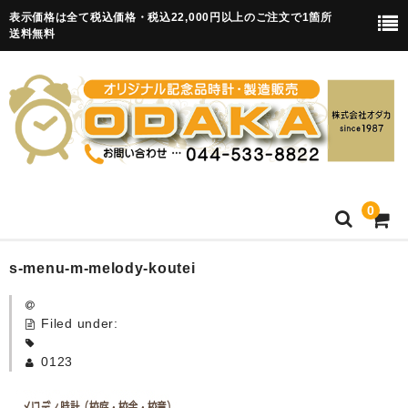
表示価格は全て税込価格・税込22,000円以上のご注文で1箇所
送料無料
0
HOME
s-menu-m-melody-koutei
卒園記念品
Filed under:
目覚まし時計(集合)
0123
知育目覚まし時計(集合・園舎)