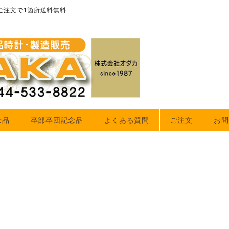
のご注文で1箇所送料無料
念品
卒部卒団記念品
よくある質問
ご注文
お問