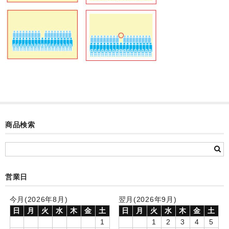
カード付フォトフレームクロック(集合)
目覚まし時計(集合＋個別)
メロディ時計(集合)
音声時計(集合)
目覚まし時計(個別)
お絵かきギャラリープラス(絵＋個別)
商品検索
メロディ時計(個別)
知育時計
営業日
制服メモリー
今月(2026年8月)
翌月(2026年9月)
お絵かきギャラリー
日
月
火
水
木
金
土
日
月
火
水
木
金
土
1
1
2
3
4
5
自作オリジナル時計