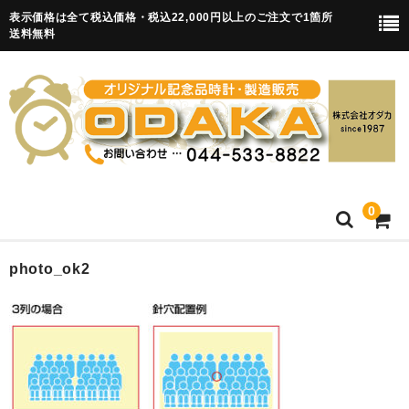
表示価格は全て税込価格・税込22,000円以上のご注文で1箇所
送料無料
0
HOME
photo_ok2
卒園記念品
目覚まし時計(集合)
知育目覚まし時計(集合・園舎)