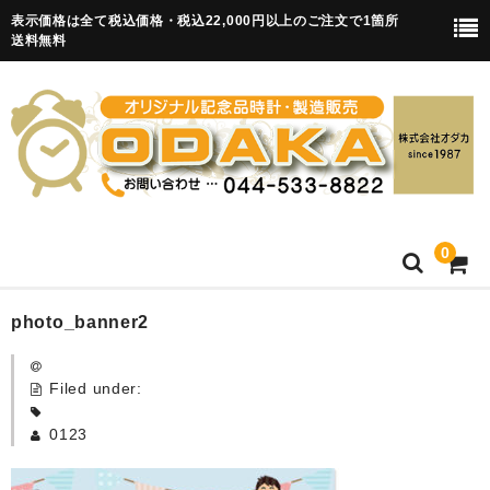
表示価格は全て税込価格・税込22,000円以上のご注文で1箇所
送料無料
0
HOME
photo_banner2
卒園記念品
Filed under:
目覚まし時計(集合)
0123
知育目覚まし時計(集合・園舎)