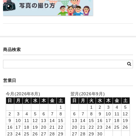
カード付フォトフレームクロック(集合)
目覚まし時計(集合＋個別)
メロディ時計(集合)
音声時計(集合)
商品検索
目覚まし時計(個別)
お絵かきギャラリープラス(絵＋個別)
営業日
メロディ時計(個別)
今月(2026年8月)
翌月(2026年9月)
知育時計
日
月
火
水
木
金
土
日
月
火
水
木
金
土
制服メモリー
1
1
2
3
4
5
2
3
4
5
6
7
8
6
7
8
9
10
11
12
お絵かきギャラリー
9
10
11
12
13
14
15
13
14
15
16
17
18
19
16
17
18
19
20
21
22
20
21
22
23
24
25
26
自作オリジナル時計
23
24
25
26
27
28
29
27
28
29
30