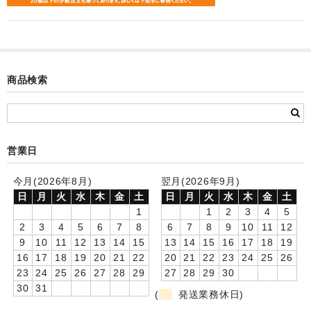
カード付フォトフレームクロック(集合)
目覚まし時計(集合＋個別)
メロディ時計(集合)
商品検索
音声時計(集合)
目覚まし時計(個別)
営業日
お絵かきギャラリープラス(絵＋個別)
今月(2026年8月)
翌月(2026年9月)
メロディ時計(個別)
日
月
火
水
木
金
土
日
月
火
水
木
金
土
1
1
2
3
4
5
知育時計
2
3
4
5
6
7
8
6
7
8
9
10
11
12
9
10
11
12
13
14
15
13
14
15
16
17
18
19
制服メモリー
16
17
18
19
20
21
22
20
21
22
23
24
25
26
23
24
25
26
27
28
29
27
28
29
30
お絵かきギャラリー
30
31
(
発送業務休日)
自作オリジナル時計