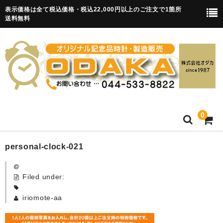
表示価格は全て税込価格・税込22,000円以上のご注文で1箇所
送料無料
0
HOME
personal-clock-021
卒園記念品
Filed under:
目覚まし時計(集合)
iriomote-aa
知育目覚まし時計(集合・園舎)