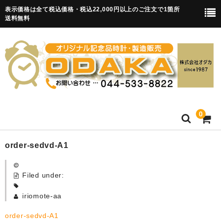
表示価格は全て税込価格・税込22,000円以上のご注文で1箇所
送料無料
0
HOME
order-sedvd-A1
卒園記念品
Filed under:
目覚まし時計(集合)
iriomote-aa
知育目覚まし時計(集合・園舎)
order-sedvd-A1