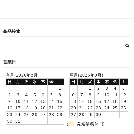
カード付フォトフレームクロック(集合)
目覚まし時計(集合＋個別)
メロディ時計(集合)
商品検索
音声時計(集合)
目覚まし時計(個別)
営業日
お絵かきギャラリープラス(絵＋個別)
今月(2026年8月)
翌月(2026年9月)
メロディ時計(個別)
日
月
火
水
木
金
土
日
月
火
水
木
金
土
1
1
2
3
4
5
知育時計
2
3
4
5
6
7
8
6
7
8
9
10
11
12
9
10
11
12
13
14
15
13
14
15
16
17
18
19
制服メモリー
16
17
18
19
20
21
22
20
21
22
23
24
25
26
23
24
25
26
27
28
29
27
28
29
30
お絵かきギャラリー
30
31
(
発送業務休日)
自作オリジナル時計