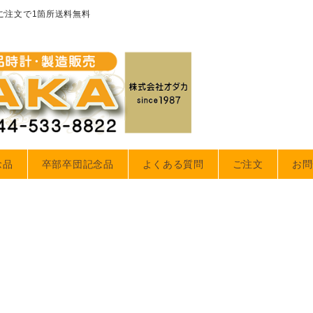
のご注文で1箇所送料無料
念品
卒部卒団記念品
よくある質問
ご注文
お問