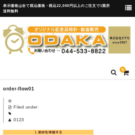
表示価格は全て税込価格・税込22,000円以上のご注文で1箇所
送料無料
0
HOME
order-flow01
卒園記念品
Filed under:
目覚まし時計(集合)
0123
知育目覚まし時計(集合・園舎)