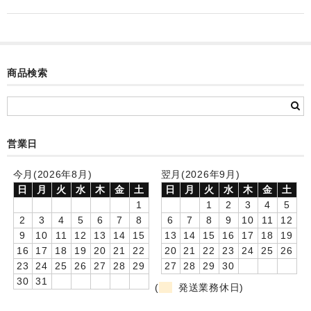
カード付フォトフレームクロック(集合)
目覚まし時計(集合＋個別)
メロディ時計(集合)
商品検索
音声時計(集合)
目覚まし時計(個別)
営業日
お絵かきギャラリープラス(絵＋個別)
今月(2026年8月)
翌月(2026年9月)
メロディ時計(個別)
日
月
火
水
木
金
土
日
月
火
水
木
金
土
1
1
2
3
4
5
知育時計
2
3
4
5
6
7
8
6
7
8
9
10
11
12
9
10
11
12
13
14
15
13
14
15
16
17
18
19
制服メモリー
16
17
18
19
20
21
22
20
21
22
23
24
25
26
23
24
25
26
27
28
29
27
28
29
30
お絵かきギャラリー
30
31
(
発送業務休日)
自作オリジナル時計